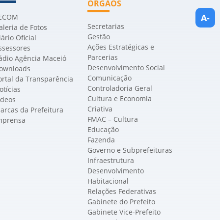
ÓRGÃOS
A-
ECOM
Secretarias
aleria de Fotos
Gestão
iário Oficial
Ações Estratégicas e
ssessores
Parcerias
ádio Agência Maceió
Desenvolvimento Social
ownloads
Comunicação
ortal da Transparência
Controladoria Geral
otícias
Cultura e Economia
ídeos
Criativa
arcas da Prefeitura
FMAC – Cultura
mprensa
Educação
Fazenda
Governo e Subprefeituras
Infraestrutura
Desenvolvimento
Habitacional
Relações Federativas
Gabinete do Prefeito
Gabinete Vice-Prefeito