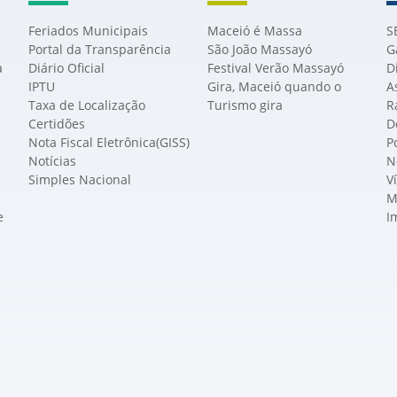
Feriados Municipais
Maceió é Massa
S
Portal da Transparência
São João Massayó
G
a
Diário Oficial
Festival Verão Massayó
D
IPTU
Gira, Maceió quando o
A
Taxa de Localização
Turismo gira
R
Certidões
D
Nota Fiscal Eletrônica(GISS)
P
Notícias
N
Simples Nacional
V
M
e
I