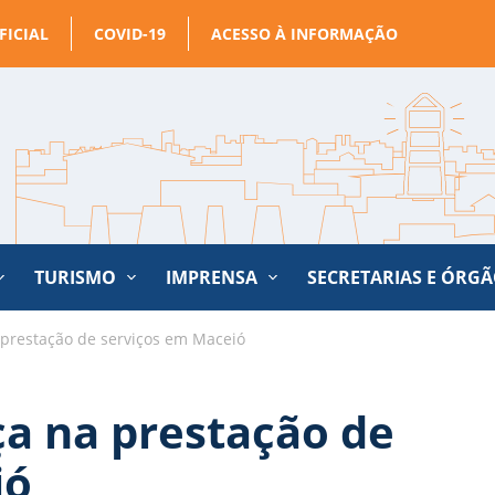
FICIAL
COVID-19
ACESSO À INFORMAÇÃO
TURISMO
IMPRENSA
SECRETARIAS E ÓRG
prestação de serviços em Maceió
a na prestação de
ió