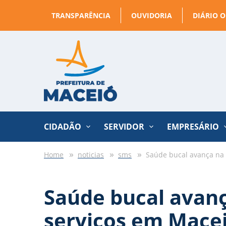
TRANSPARÊNCIA
OUVIDORIA
DIÁRIO O
CIDADÃO
SERVIDOR
EMPRESÁRIO
Home
noticias
sms
Saúde bucal avança na 
Saúde bucal avanç
serviços em Mace