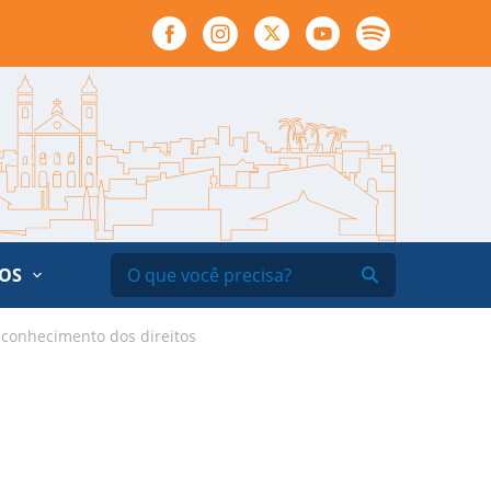
ÃOS
econhecimento dos direitos