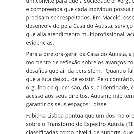
um convite para que a sociedade enxergue
e compreenda que cada indivíduo possui n
precisam ser respeitados. Em Maceió, ess
desenvolvido pela Casa do Autista, serviç
que alia atendimento multiprofissional, a
evidências.
Para a diretora-geral da Casa do Autista, 
momento de reflexão sobre os avanços con
desafios que ainda persistem. "Quando fa
que a luta deixou de existir. Pelo contrár
orgulho de quem são, da sua identidade, 
acesso aos seus direitos. Autismo não tem 
garantir os seus espaços", disse.
Fabiana Lisboa pontua que um dos maiore
sobre o Transtorno do Espectro Autista (T
classificadas como nível 1 de suporte, qu