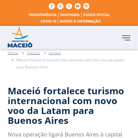
TRANSPARÊNCIA
OUVIDORIA
DIÁRIO OFICIAL
COVID-19
ACESSO À INFORMAÇÃO
Home
noticias
semtur
Maceió fortalece turismo internacional com novo voo da Latam
para Buenos Aires
Maceió fortalece turismo
internacional com novo
voo da Latam para
Buenos Aires
Nova operação ligará Buenos Aires à capital