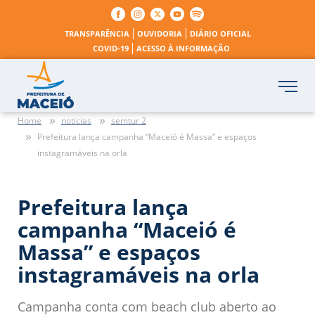
TRANSPARÊNCIA
OUVIDORIA
DIÁRIO OFICIAL
COVID-19
ACESSO À INFORMAÇÃO
Home
noticias
semtur 2
Prefeitura lança campanha “Maceió é Massa” e espaços
instagramáveis na orla
Prefeitura lança
campanha “Maceió é
Massa” e espaços
instagramáveis na orla
Campanha conta com beach club aberto ao