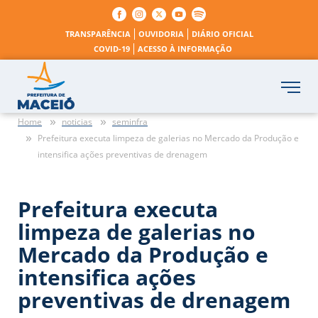
TRANSPARÊNCIA
OUVIDORIA
DIÁRIO OFICIAL
COVID-19
ACESSO À INFORMAÇÃO
Home
noticias
seminfra
Prefeitura executa limpeza de galerias no Mercado da Produção e
intensifica ações preventivas de drenagem
Prefeitura executa
limpeza de galerias no
Mercado da Produção e
intensifica ações
preventivas de drenagem