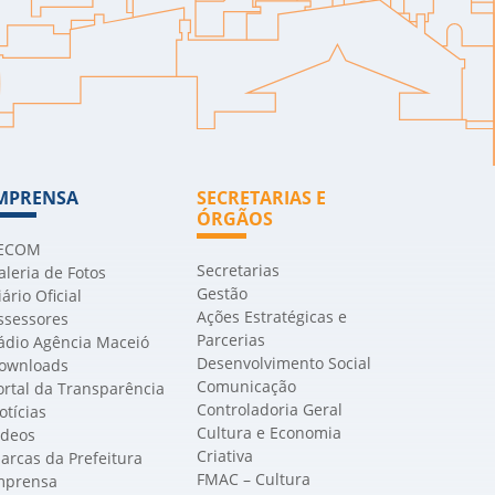
MPRENSA
SECRETARIAS E
ÓRGÃOS
ECOM
Secretarias
aleria de Fotos
Gestão
iário Oficial
Ações Estratégicas e
ssessores
Parcerias
ádio Agência Maceió
Desenvolvimento Social
ownloads
Comunicação
ortal da Transparência
Controladoria Geral
otícias
Cultura e Economia
ídeos
Criativa
arcas da Prefeitura
FMAC – Cultura
mprensa