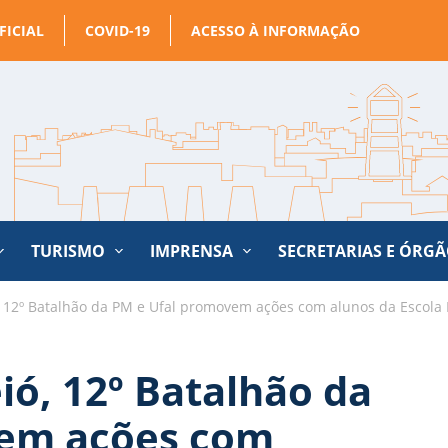
FICIAL
COVID-19
ACESSO À INFORMAÇÃO
TURISMO
IMPRENSA
SECRETARIAS E ÓRG
 12º Batalhão da PM e Ufal promovem ações com alunos da Escola
ó, 12º Batalhão da
vem ações com