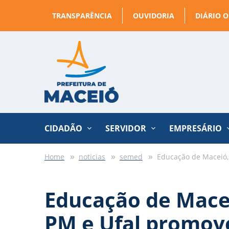
TRANSPARÊNCIA
OUVIDORIA
DIÁRIO O
CIDADÃO
SERVIDOR
EMPRESÁRIO
Home
noticias
semed
Educação de Maceió,
Educação de Macei
PM e Ufal promo