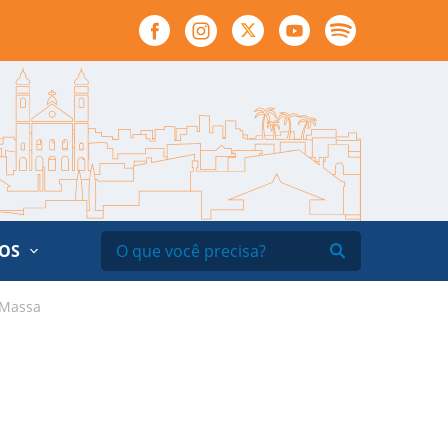
ÃOS
 Massa