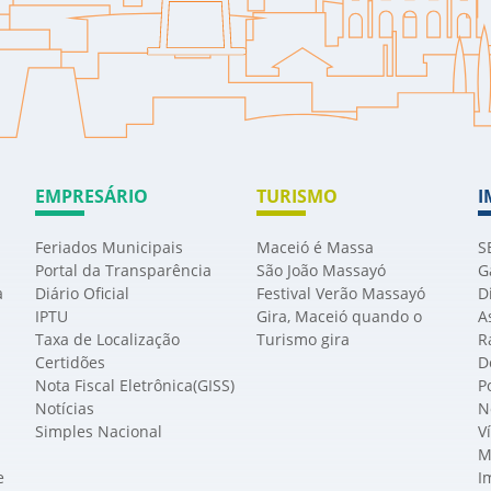
EMPRESÁRIO
TURISMO
I
Feriados Municipais
Maceió é Massa
S
Portal da Transparência
São João Massayó
G
a
Diário Oficial
Festival Verão Massayó
D
IPTU
Gira, Maceió quando o
A
Taxa de Localização
Turismo gira
R
Certidões
D
Nota Fiscal Eletrônica(GISS)
P
Notícias
N
Simples Nacional
V
M
e
I