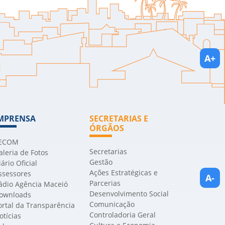
A+
MPRENSA
SECRETARIAS E
ÓRGÃOS
ECOM
Secretarias
aleria de Fotos
Gestão
iário Oficial
Ações Estratégicas e
ssessores
A-
Parcerias
ádio Agência Maceió
Desenvolvimento Social
ownloads
Comunicação
ortal da Transparência
Controladoria Geral
otícias