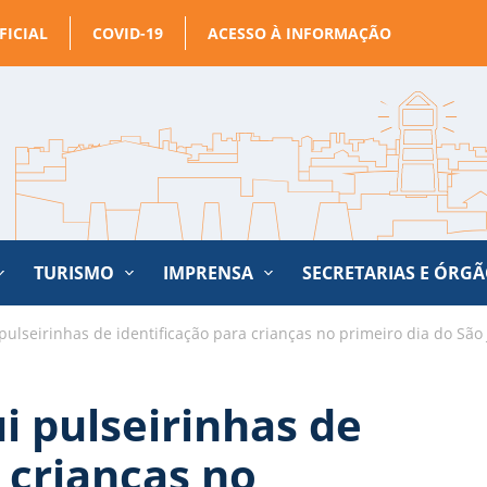
FICIAL
COVID-19
ACESSO À INFORMAÇÃO
TURISMO
IMPRENSA
SECRETARIAS E ÓRG
i pulseirinhas de identificação para crianças no primeiro dia do Sã
ui pulseirinhas de
 crianças no