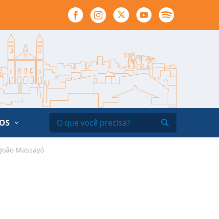
ÃOS
o João Massayó