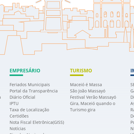
EMPRESÁRIO
TURISMO
I
Feriados Municipais
Maceió é Massa
S
Portal da Transparência
São João Massayó
G
a
Diário Oficial
Festival Verão Massayó
D
IPTU
Gira, Maceió quando o
A
Taxa de Localização
Turismo gira
R
Certidões
D
Nota Fiscal Eletrônica(GISS)
P
Notícias
N