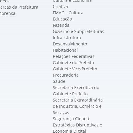
Cultura e Economia
ídeos
Criativa
arcas da Prefeitura
FMAC – Cultura
mprensa
Educação
Fazenda
Governo e Subprefeituras
Infraestrutura
Desenvolvimento
Habitacional
Relações Federativas
Gabinete do Prefeito
Gabinete Vice-Prefeito
Procuradoria
Saúde
Secretaria Executiva do
Gabinete Prefeito
Secretaria Extraordinária
de Indústria, Comércio e
Serviços
Segurança Cidadã
Estratégias Disruptivas e
Economia Digital