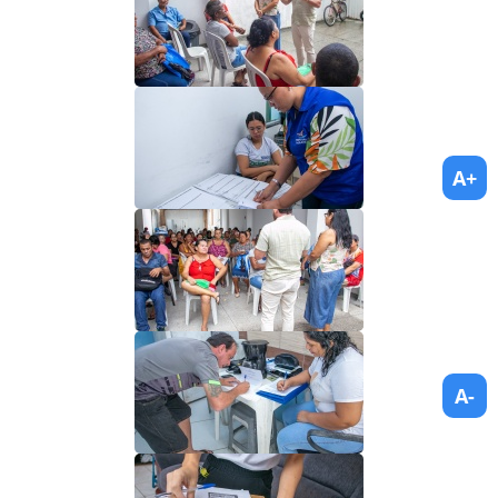
A+
A-