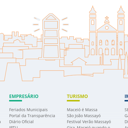
EMPRESÁRIO
TURISMO
I
Feriados Municipais
Maceió é Massa
S
Portal da Transparência
São João Massayó
G
a
Diário Oficial
Festival Verão Massayó
D
IPTU
Gira, Maceió quando o
A