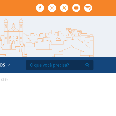
ÃOS
 (29)