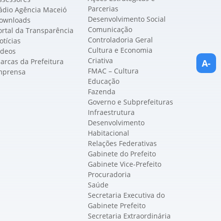
Parcerias
ádio Agência Maceió
Desenvolvimento Social
ownloads
Comunicação
ortal da Transparência
Controladoria Geral
otícias
Cultura e Economia
ídeos
Criativa
arcas da Prefeitura
A-
FMAC – Cultura
mprensa
Educação
Fazenda
Governo e Subprefeituras
Infraestrutura
Desenvolvimento
Habitacional
Relações Federativas
Gabinete do Prefeito
Gabinete Vice-Prefeito
Procuradoria
Saúde
Secretaria Executiva do
Gabinete Prefeito
Secretaria Extraordinária