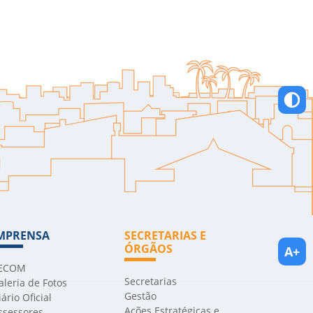
MPRENSA
SECRETARIAS E
ÓRGÃOS
A+
ECOM
Secretarias
aleria de Fotos
Gestão
iário Oficial
Ações Estratégicas e
ssessores