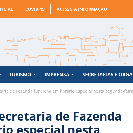
FICIAL
COVID-19
ACESSO À INFORMAÇÃO
TURISMO
IMPRENSA
SECRETARIAS E ÓRG
aria de Fazenda funciona em horário especial nesta segunda-feira
ecretaria de Fazenda
io especial nesta