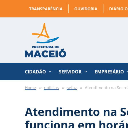
TRANSPARÊNCIA
OUVIDORIA
DIÁRIO O
CIDADÃO
SERVIDOR
EMPRESÁRIO
Home
noticias
sefaz
Atendimento na Secret
Atendimento na S
funciona em horár