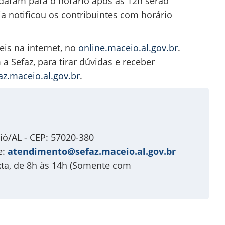
daram para o horário após as 12h serão
a notificou os contribuintes com horário
eis na internet, no
online.maceio.al.gov.br
.
 Sefaz, para tirar dúvidas e receber
z.maceio.al.gov.br
.
ió/AL - CEP: 57020-380
e:
atendimento@sefaz.maceio.al.gov.br
xta, de 8h às 14h (Somente com