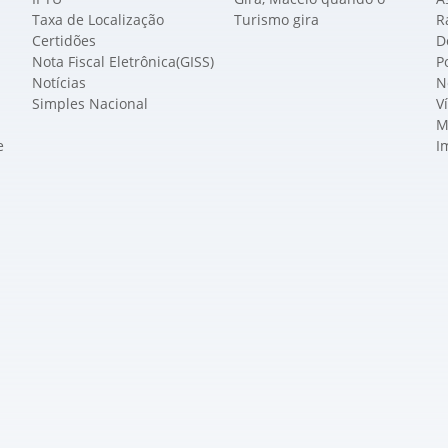
Taxa de Localização
Turismo gira
R
Certidões
D
Nota Fiscal Eletrônica(GISS)
P
Notícias
N
Simples Nacional
V
M
e
I