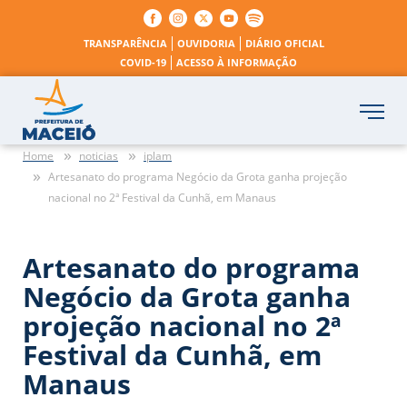
TRANSPARÊNCIA
OUVIDORIA
DIÁRIO OFICIAL
COVID-19
ACESSO À INFORMAÇÃO
Home
noticias
iplam
Artesanato do programa Negócio da Grota ganha projeção
nacional no 2ª Festival da Cunhã, em Manaus
Artesanato do programa
Negócio da Grota ganha
projeção nacional no 2ª
Festival da Cunhã, em
Manaus