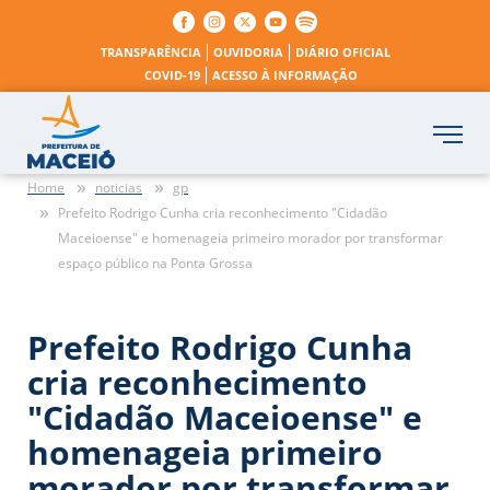
TRANSPARÊNCIA
OUVIDORIA
DIÁRIO OFICIAL
COVID-19
ACESSO À INFORMAÇÃO
Home
noticias
gp
Prefeito Rodrigo Cunha cria reconhecimento "Cidadão
Maceioense" e homenageia primeiro morador por transformar
espaço público na Ponta Grossa
Prefeito Rodrigo Cunha
cria reconhecimento
"Cidadão Maceioense" e
homenageia primeiro
morador por transformar