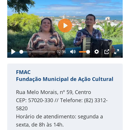
Play
02:36
Play
Mute
Settings
PIP
Enter
fullsc
FMAC
Fundação Municipal de Ação Cultural
Rua Melo Morais, nº 59, Centro
CEP: 57020-330 // Telefone: (82) 3312-
5820
Horário de atendimento: segunda a
sexta, de 8h às 14h.