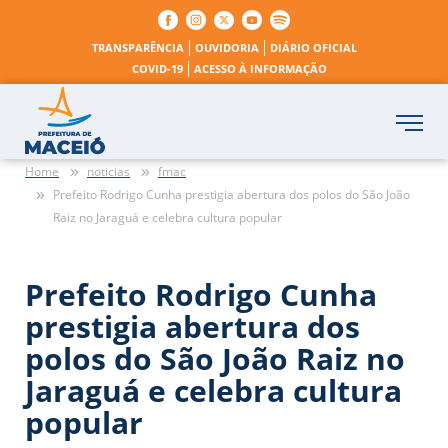
TRANSPARÊNCIA
OUVIDORIA
DIÁRIO OFICIAL
COVID-19
ACESSO À INFORMAÇÃO
Home
noticias
fmac
Prefeito Rodrigo Cunha prestigia abertura dos polos do São João
Raiz no Jaraguá e celebra cultura popular
Prefeito Rodrigo Cunha
prestigia abertura dos
polos do São João Raiz no
Jaraguá e celebra cultura
popular